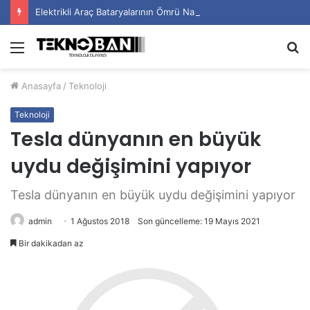
Elektrikli Araç Bataryalarının Ömrü Nasıl Uzatılır?
Menü
A
y
Anasayfa
/
Teknoloji
...
Teknoloji
Tesla dünyanın en büyük
uydu değişimini yapıyor
Tesla dünyanın en büyük uydu değişimini yapıyor
admin
1 Ağustos 2018
Son güncelleme: 19 Mayıs 2021
Bir dakikadan az