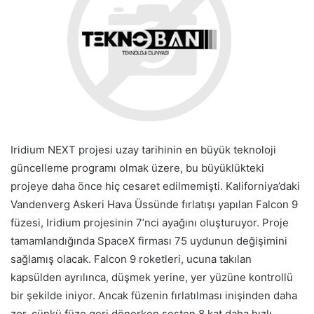
Iridium NEXT projesi uzay tarihinin en büyük teknoloji
güncelleme programı olmak üzere, bu büyüklükteki
projeye daha önce hiç cesaret edilmemişti. Kaliforniya’daki
Vandenverg Askeri Hava Üssünde fırlatışı yapılan Falcon 9
füzesi, Iridium projesinin 7’nci ayağını oluşturuyor. Proje
tamamlandığında SpaceX firması 75 uydunun değişimini
sağlamış olacak. Falcon 9 roketleri, ucuna takılan
kapsülden ayrılınca, düşmek yerine, yer yüzüne kontrollü
bir şekilde iniyor. Ancak füzenin fırlatılması inişinden daha
zor, çünkü füze geri dönerken sesten 8 kat daha hızlı