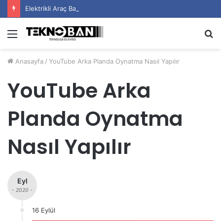
Elektrikli Araç Bataryalarının Ömrü Nasıl Uzatılır?
Menü
A
y
Anasayfa
/
YouTube Arka Planda Oynatma Nasıl Yapılır
...
YouTube Arka
Planda Oynatma
Nasıl Yapılır
Eyl
- 2020 -
16 Eylül