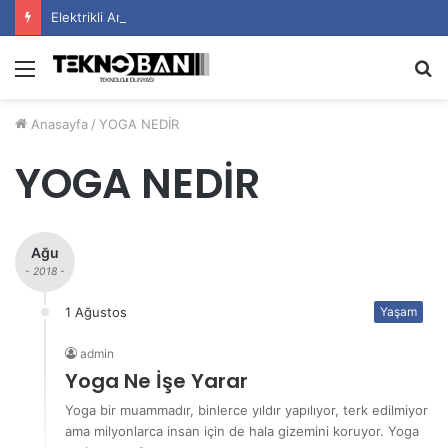
Elektrikli Araç Bataryalarının Ömrü Nasıl Uzatılır?
Menü
A
y
Anasayfa
/
YOGA NEDİR
...
YOGA NEDİR
Ağu
- 2018 -
1 Ağustos
Yaşam
admin
Yoga Ne İşe Yarar
Yoga bir muammadır, binlerce yıldır yapılıyor, terk edilmiyor
ama milyonlarca insan için de hala gizemini koruyor. Yoga