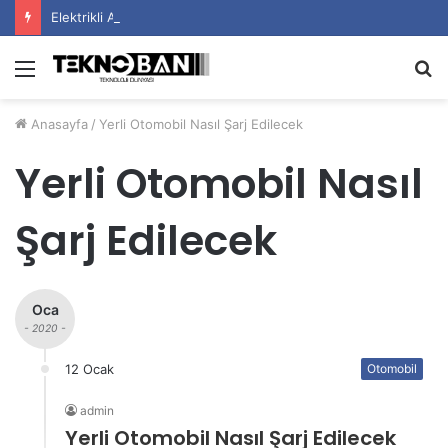
Elektrikli Araç Bataryalarının Ömrü Nasıl Uzatılır?
Menü
A
y
Anasayfa
/
Yerli Otomobil Nasıl Şarj Edilecek
...
Yerli Otomobil Nasıl
Şarj Edilecek
Oca
- 2020 -
12 Ocak
Otomobil
admin
Yerli Otomobil Nasıl Şarj Edilecek