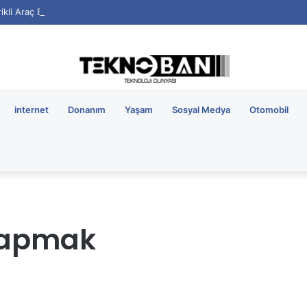
rikli Araç Bataryalarının Ömrü Nasıl Uzatılır?
internet
Donanım
Yaşam
Sosyal Medya
Otomobil
 yapmak