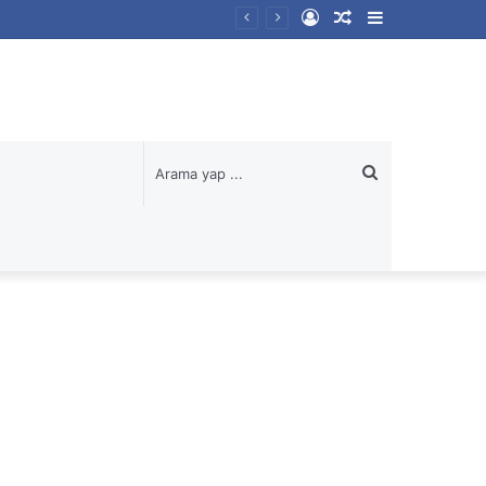
Kayıt
Rastgele
Kenar
Ol
Makale
Bölmesi
Arama
yap
...