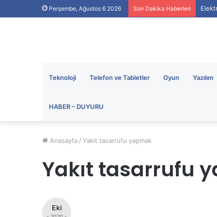
Elekt
Perşembe, Ağustos 6 2026
Son Dakika Haberleri
Teknoloji
Telefon ve Tabletler
Oyun
Yazılım
HABER – DUYURU
Anasayfa
/
Yakıt tasarrufu yapmak
Yakıt tasarrufu
Eki
- 2020 -