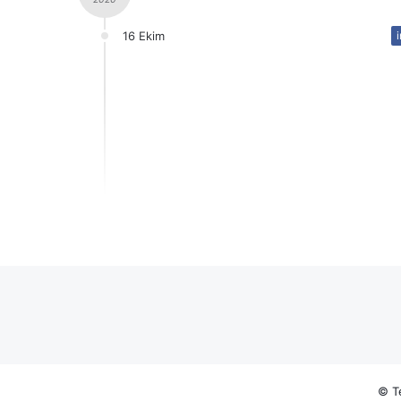
16 Ekim
© Te