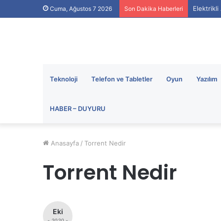
Elektrikl
Cuma, Ağustos 7 2026
Son Dakika Haberleri
Teknoloji
Telefon ve Tabletler
Oyun
Yazılım
HABER – DUYURU
Anasayfa
/
Torrent Nedir
Torrent Nedir
Eki
- 2020 -