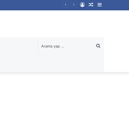
Kayıt
Rastgele
Kenar
Ol
Makale
Bölmesi
Arama
yap
...