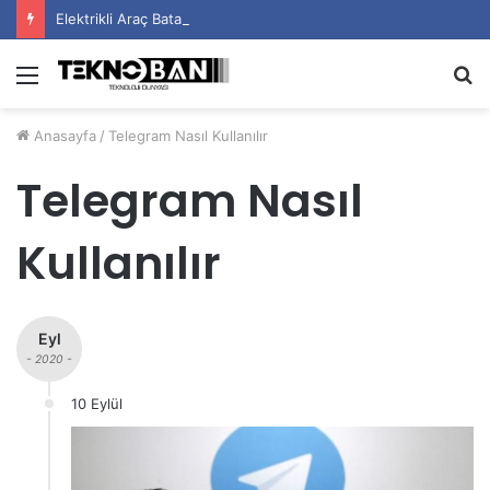
Elektrikli Araç Bataryalarının Ömrü Nasıl Uzatılır?
Menü
A
y
Anasayfa
/
Telegram Nasıl Kullanılır
...
Telegram Nasıl
Kullanılır
Eyl
- 2020 -
10 Eylül