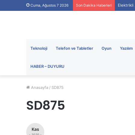
Elektrikl
Cuma, Ağustos 7 2026
Son Dakika Haberleri
Teknoloji
Telefon ve Tabletler
Oyun
Yazılım
HABER – DUYURU
Anasayfa
/
SD875
SD875
Kas
- 2020 -