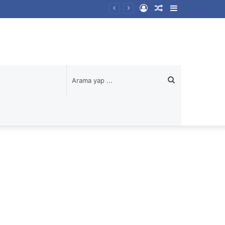
Kayıt
Rastgele
Kenar
Ol
Makale
Bölmesi
Arama
yap
...