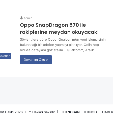
admin
Oppo SnapDragon 870 ile
rakiplerine meydan okuyacak!
Söylentilere göre Oppo, Qualcomm’un yeni işlemcisinin
bulunacağı bir telefon yapmayı planlıyor. Gelin hep
birlikte detaylara göz atalım. Qualcomm, Aralık…
bletler
Devamını Oku »
lif Hakkı 2026, Tüm Hakları Saklıdır |
TEKNOBAN
- TEKNOLOJİ HABER