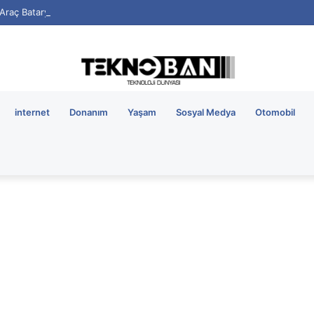
i Araç Bataryalarının Ömrü Nasıl Uzatılır?
internet
Donanım
Yaşam
Sosyal Medya
Otomobil