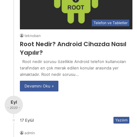
Telefon ve Tabletler
teknoban
Root Nedir? Android Cihazda Nasıl
Yapılır?
Root nedir sorusu özellikle Android telefon kullanıcıları
tarafından en çok merak edilen konular arasında yer
almaktadır. Root nedir sorusu…
Devamını Oku »
Eyl
- 2020 -
17 Eylül
Yazılım
admin