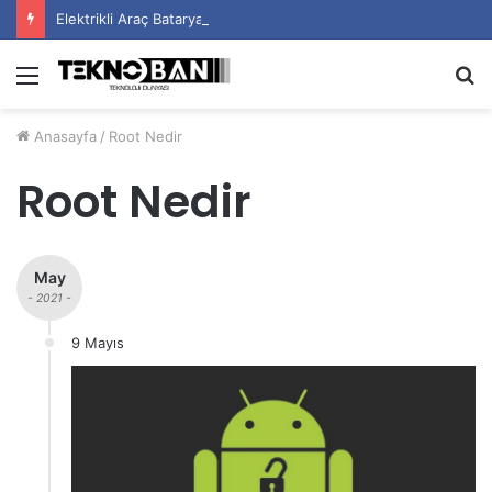
Elektrikli Araç Bataryalarının Ömrü Nasıl Uzatılır?
Menü
A
y
Anasayfa
/
Root Nedir
...
Root Nedir
May
- 2021 -
9 Mayıs