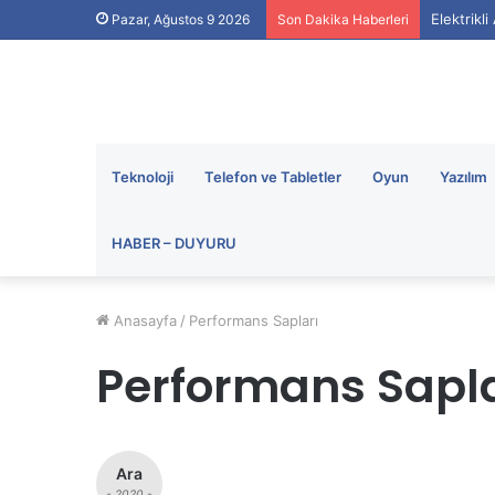
Elektrikl
Pazar, Ağustos 9 2026
Son Dakika Haberleri
Teknoloji
Telefon ve Tabletler
Oyun
Yazılım
HABER – DUYURU
Anasayfa
/
Performans Sapları
Performans Sapla
Ara
- 2020 -