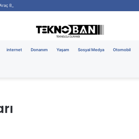
i Araç Bataryalarının Ömrü Nasıl Uzatılır?
internet
Donanım
Yaşam
Sosyal Medya
Otomobil
rı