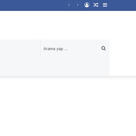
Kayıt
Rastgele
Kenar
Ol
Makale
Bölmesi
Arama
yap
...