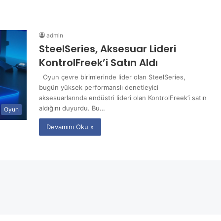
admin
SteelSeries, Aksesuar Lideri
KontrolFreek’i Satın Aldı
Oyun çevre birimlerinde lider olan SteelSeries,
bugün yüksek performanslı denetleyici
aksesuarlarında endüstri lideri olan KontrolFreek’i satın
aldığını duyurdu. Bu…
Oyun
Devamını Oku »