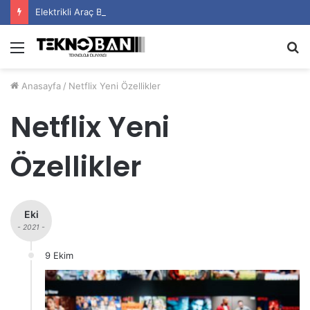
Elektrikli Araç Bataryalarının Ömrü Nasıl Uzatılır?
Menü
A
y
Anasayfa
/
Netflix Yeni Özellikler
...
Netflix Yeni
Özellikler
Eki
- 2021 -
9 Ekim