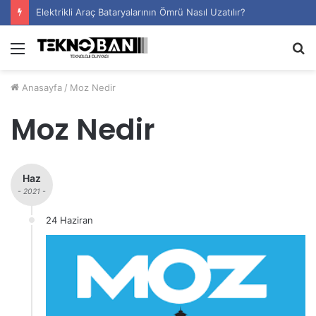
Elektrikli Araç Bataryalarının Ömrü Nasıl Uzatılır?
Menü
A
y
Anasayfa
/
Moz Nedir
...
Moz Nedir
Haz
- 2021 -
24 Haziran