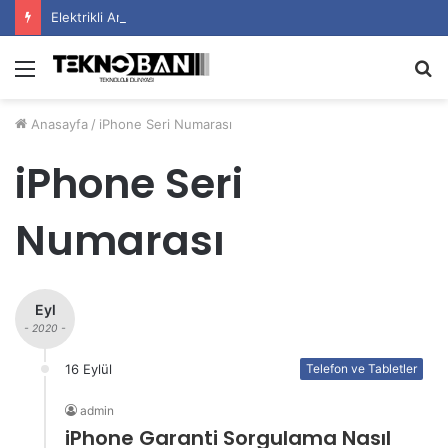
Elektrikli Araç Bataryalarının Ömrü Nasıl Uzatılır?
Menü
A
y
Anasayfa
/
iPhone Seri Numarası
...
iPhone Seri
Numarası
Eyl
- 2020 -
16 Eylül
Telefon ve Tabletler
admin
iPhone Garanti Sorgulama Nasıl