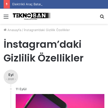
Elektrikli Araç Bataryalarının Ömrü Nasıl Uzatılır?
Menü
A
y
Anasayfa
/
İnstagram’daki Gizlilik Özellikler
...
İnstagram’daki
Gizlilik Özellikler
Eyl
- 2020 -
11 Eylül