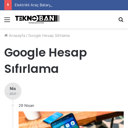
Elektrikli Araç Bataryalarının Ömrü Nasıl Uzatılır?
Menü
A
y
Anasayfa
/
Google Hesap Sıfırlama
...
Google Hesap
Sıfırlama
Nis
- 2021 -
29 Nisan