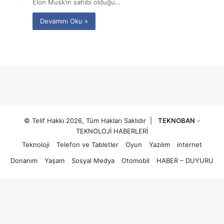
Elon Musk’ın sahibi olduğu…
Devamını Oku »
© Telif Hakkı 2026, Tüm Hakları Saklıdır |
TEKNOBAN
-
TEKNOLOJİ HABERLERİ
Teknoloji
Telefon ve Tabletler
Oyun
Yazılım
internet
Donanım
Yaşam
Sosyal Medya
Otomobil
HABER – DUYURU