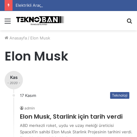
Elektrikli Araç Bataryalarının Ömrü Nasıl Uzatılır?
Menü
A
y
Anasayfa
/
Elon Musk
...
Elon Musk
Kas
- 2020 -
17 Kasım
Teknoloji
admin
Elon Musk, Starlink için tarih verdi
ABD merkezli roket, uydu ve uzay mekiği üreticisi
SpaceX’in sahibi Elon Musk Starlink Projesinin tarihini verdi.