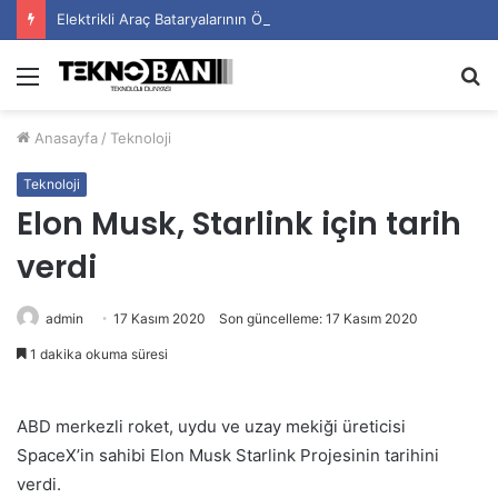
Elektrikli Araç Bataryalarının Ömrü Nasıl Uzatılır?
Menü
A
y
Anasayfa
/
Teknoloji
...
Teknoloji
Elon Musk, Starlink için tarih
verdi
admin
17 Kasım 2020
Son güncelleme: 17 Kasım 2020
1 dakika okuma süresi
ABD merkezli roket, uydu ve uzay mekiği üreticisi
SpaceX’in sahibi Elon Musk Starlink Projesinin tarihini
verdi.