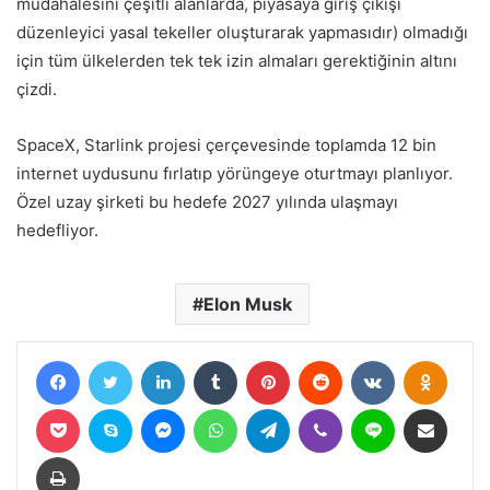
müdahalesini çeşitli alanlarda, piyasaya giriş çıkışı
düzenleyici yasal tekeller oluşturarak yapmasıdır) olmadığı
için tüm ülkelerden tek tek izin almaları gerektiğinin altını
çizdi.
SpaceX, Starlink projesi çerçevesinde toplamda 12 bin
internet uydusunu fırlatıp yörüngeye oturtmayı planlıyor.
Özel uzay şirketi bu hedefe 2027 yılında ulaşmayı
hedefliyor.
Elon Musk
Facebook
Twitter
LinkedIn
Tumblr
Pinterest
Reddit
VKontakte
Odnokl
Pocket
Skype
Messenger
WhatsApp
Telegram
Viber
Line
E-Posta ile paylaş
Yazdır