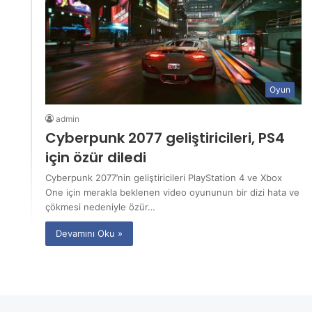
Oyun
admin
Cyberpunk 2077 geliştiricileri, PS4
için özür diledi
Cyberpunk 2077’nin geliştiricileri PlayStation 4 ve Xbox
One için merakla beklenen video oyununun bir dizi hata ve
çökmesi nedeniyle özür…
Devamını Oku »