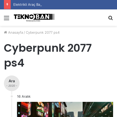
Elektrikli Araç Bataryalarının Ömrü Nasıl Uzatılır?
Menü
A
y
Anasayfa
/
Cyberpunk 2077 ps4
...
Cyberpunk 2077
ps4
Ara
- 2020 -
16 Aralık