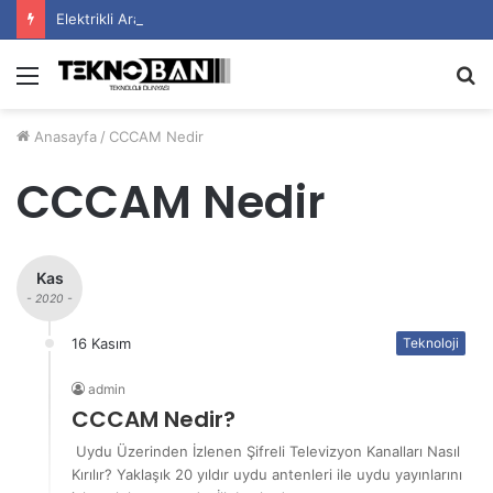
Elektrikli Araç Bataryalarının Ömrü Nasıl Uzatılır?
Menü
A
y
Anasayfa
/
CCCAM Nedir
...
CCCAM Nedir
Kas
- 2020 -
16 Kasım
Teknoloji
admin
CCCAM Nedir?
Uydu Üzerinden İzlenen Şifreli Televizyon Kanalları Nasıl
Kırılır? Yaklaşık 20 yıldır uydu antenleri ile uydu yayınlarını