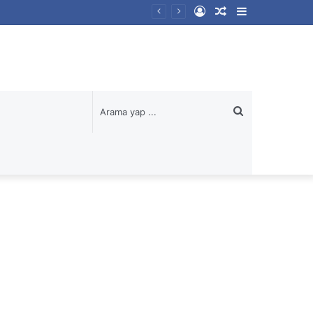
Kayıt
Rastgele
Kenar
Ol
Makale
Bölmesi
Arama
yap
...