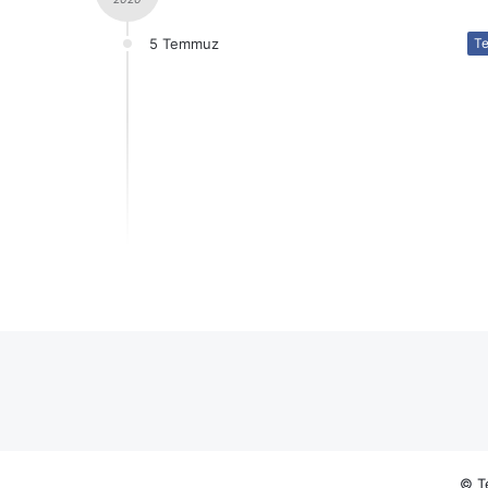
5 Temmuz
Te
© Te