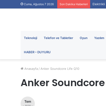
Elektrikl
Cuma, Ağustos 7 2026
Son Dakika Haberleri
Teknoloji
Telefon ve Tabletler
Oyun
Yazılım
HABER – DUYURU
Anasayfa
/
Anker Soundcore Life Q10
Anker Soundcore 
Tem
- 2020 -