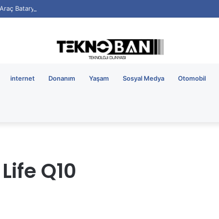
i Araç Bataryalarının Ömrü Nasıl Uzatılır?
internet
Donanım
Yaşam
Sosyal Medya
Otomobil
Life Q10