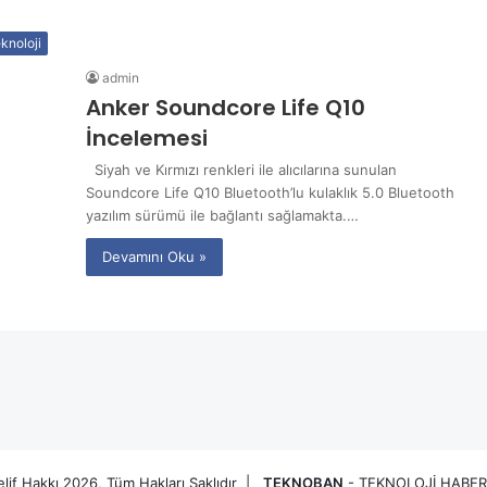
knoloji
admin
Anker Soundcore Life Q10
İncelemesi
Siyah ve Kırmızı renkleri ile alıcılarına sunulan
Soundcore Life Q10 Bluetooth’lu kulaklık 5.0 Bluetooth
yazılım sürümü ile bağlantı sağlamakta.…
Devamını Oku »
lif Hakkı 2026, Tüm Hakları Saklıdır |
TEKNOBAN
- TEKNOLOJİ HABER