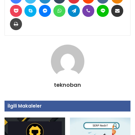
Pocket
Skype
Messenger
WhatsApp
Telegram
Viber
Line
E-Posta ile paylaş
Yazdır
teknoban
İlgili Makaleler