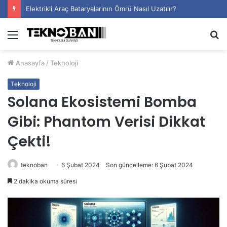
Elektrikli Araç Bataryalarının Ömrü Nasıl Uzatılır?
Menü
A
y
Anasayfa
/
Teknoloji
...
Teknoloji
Solana Ekosistemi Bomba
Gibi: Phantom Verisi Dikkat
Çekti!
teknoban
6 Şubat 2024
Son güncelleme: 6 Şubat 2024
2 dakika okuma süresi