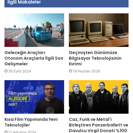
İlgili Makaleler
Geleceğin Araçları:
Geçmişten Günümüze
Otonom Araçlarla İlgili Son
Bilgisayar Teknolojisinin
Gelişmeler
Evrimi
26 Eylül 2024
19 Haziran 2026
Kısa Film Yapımında Yeni
Caz, Funk ve Metal'i
Teknolojiler
Birleştiren Panzerballett ve
Davulcu Virgil Donati %100
17 Ağustos 2024