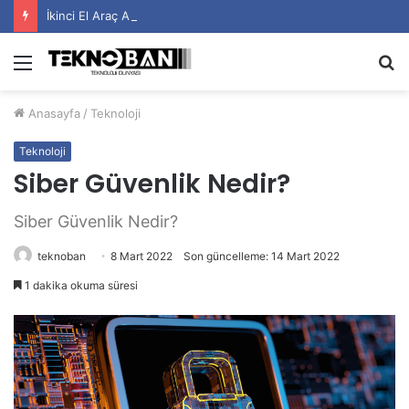
İkinci El Araç Alırken Dikkat Edilmesi Gerekenler
Menü
A
y
Anasayfa
/
Teknoloji
...
Teknoloji
Siber Güvenlik Nedir?
Siber Güvenlik Nedir?
teknoban
8 Mart 2022
Son güncelleme: 14 Mart 2022
1 dakika okuma süresi