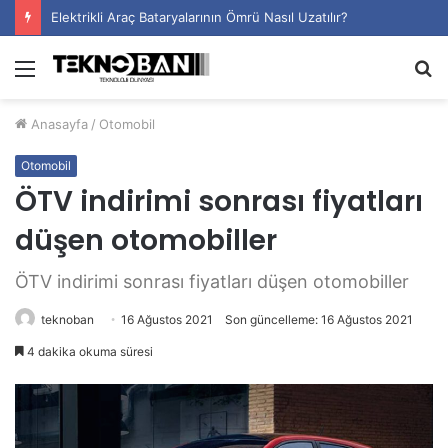
Elektrikli Araç Bataryalarının Ömrü Nasıl Uzatılır?
Menü
A
y
Anasayfa
/
Otomobil
...
Otomobil
ÖTV indirimi sonrası fiyatları
düşen otomobiller
ÖTV indirimi sonrası fiyatları düşen otomobiller
teknoban
16 Ağustos 2021
Son güncelleme: 16 Ağustos 2021
4 dakika okuma süresi