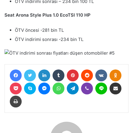
ÖTV indirimi sonrası – 234 bin 100 TL
Seat Arona Style Plus 1.0 EcoTSI 110 HP
ÖTV öncesi -281 bin TL
ÖTV indirimi sonrası -234 bin TL
Facebook
Twitter
LinkedIn
Tumblr
Pinterest
Reddit
VKontakte
Odnokl
Pocket
Skype
Messenger
WhatsApp
Telegram
Viber
Line
E-Posta ile paylaş
Yazdır