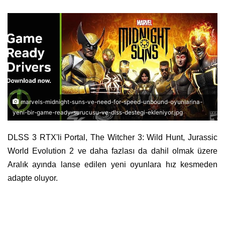
marvels-midnight-suns-ve-need-for-speed-unbound-oyunlarina-
yeni-bir-game-ready-surucusu-ve-dlss-destegi-ekleniyor.jpg
DLSS 3 RTX'li Portal, The Witcher 3: Wild Hunt, Jurassic
World Evolution 2 ve daha fazlası da dahil olmak üzere
Aralık ayında lanse edilen yeni oyunlara hız kesmeden
adapte oluyor.