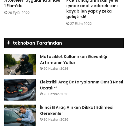
Atölyeleri Uygulama Sınavı
PCR sonuçlarını saniyeler
1 Ekim’de
içinde analiz ederek tanı
koyabilen yapay zeka
29 Eylül 2022
geliştirdi!
27 Ekim 2022
teknoban Tarafından
Motosiklet Kullanırken Güvenliği
Artırmanın Yolları
20 Haziran 2026
Elektrikli Araç Bataryalarının Ömrü Nasıl
Uzatılır?
20 Haziran 2026
İkinci El Araç Alırken Dikkat Edilmesi
Gerekenler
20 Haziran 2026