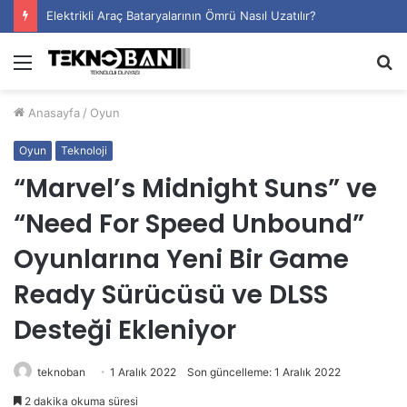
Elektrikli Araç Bataryalarının Ömrü Nasıl Uzatılır?
Menü
A
y
Anasayfa
/
Oyun
...
Oyun
Teknoloji
“Marvel’s Midnight Suns” ve
“Need For Speed Unbound”
Oyunlarına Yeni Bir Game
Ready Sürücüsü ve DLSS
Desteği Ekleniyor
teknoban
1 Aralık 2022
Son güncelleme: 1 Aralık 2022
2 dakika okuma süresi