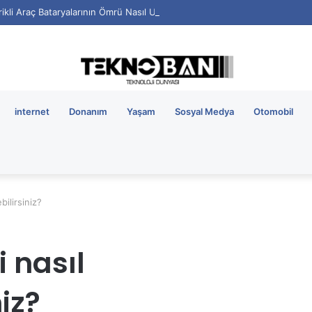
rikli Araç Bataryalarının Ömrü Nasıl Uzatılır?
internet
Donanım
Yaşam
Sosyal Medya
Otomobil
bilirsiniz?
i nasıl
iz?