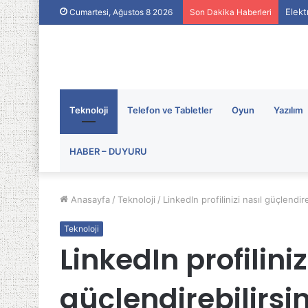
Elekt
Cumartesi, Ağustos 8 2026
Son Dakika Haberleri
Teknoloji
Telefon ve Tabletler
Oyun
Yazılım
HABER – DUYURU
Anasayfa
/
Teknoloji
/
LinkedIn profilinizi nasıl güçlendire
Teknoloji
LinkedIn profiliniz
güçlendirebilirsin