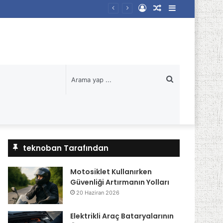
Kayıt
Rastgele
Kenar
Ol
Makale
Bölmesi
Arama
yap
...
teknoban Tarafından
Motosiklet Kullanırken
Güvenliği Artırmanın Yolları
20 Haziran 2026
Elektrikli Araç Bataryalarının