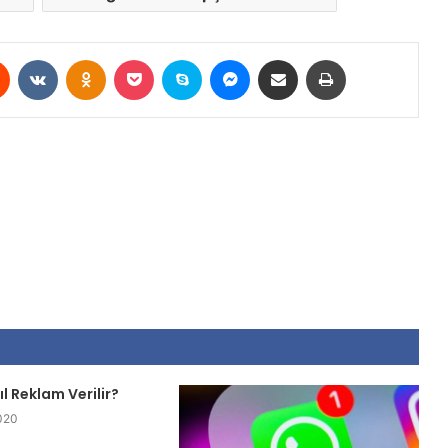
est
Reddit
VKontakte
Odnoklassniki
Pocket
Skype
Messenger
E-Posta ile paylaş
Yazdır
l Reklam Verilir?
020