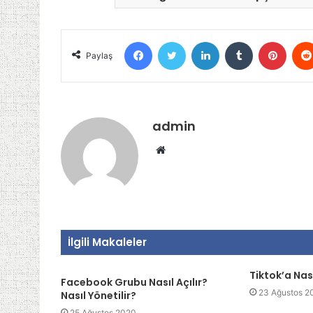
Facebook
Twitter
LinkedIn
Tumblr
Pinter
Paylaş
admin
Web
sitesi
İlgili Makaleler
Tiktok’a Nası
Facebook Grubu Nasıl Açılır?
23 Ağustos 2
Nasıl Yönetilir?
25 Ağustos 2020