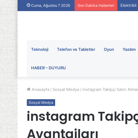
Elektrikl
Cuma, Ağustos 7 2026
Son Dakika Haberleri
Teknoloji
Telefon ve Tabletler
Oyun
Yazılım
HABER – DUYURU
Anasayfa
/
Sosyal Medya
/
instagram Takipçi Satın Alman
Sosyal Medya
instagram Takipç
Avantajları