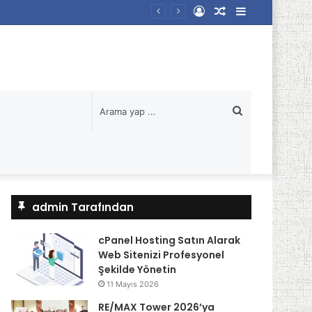
Kayıt
Rastgele
Kenar
Ol
Makale
Bölmesi
Arama
yap
...
admin Tarafından
cPanel Hosting Satın Alarak
Web Sitenizi Profesyonel
Şekilde Yönetin
11 Mayıs 2026
RE/MAX Tower 2026’ya