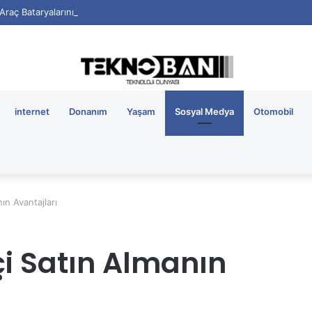
i Araç Bataryalarının Ömrü Nasıl Uzatılır?
internet
Donanım
Yaşam
Sosyal Medya
Otomobil
ın Avantajları
i Satın Almanın