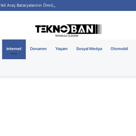
rikli Araç Bataryalarının Ömrü Nasıl Uzatılır?
internet
Donanım
Yaşam
Sosyal Medya
Otomobil