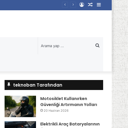
Kayıt
Rastgele
Kenar
Ol
Makale
Bölmesi
Arama
yap
...
teknoban Tarafından
Motosiklet Kullanırken
Güvenliği Artırmanın Yolları
20 Haziran 2026
Elektrikli Araç Bataryalarının