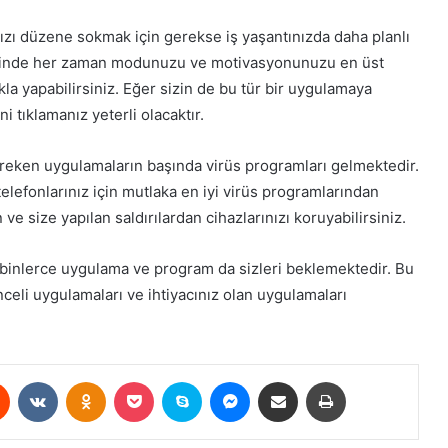
ızı düzene sokmak için gerekse iş yaşantınızda daha planlı
yesinde her zaman modunuzu ve motivasyonunuzu en üst
ıkla yapabilirsiniz. Eğer sizin de bu tür bir uygulamaya
 tıklamanız yeterli olacaktır.
ereken uygulamaların başında virüs programları gelmektedir.
telefonlarınız için mutlaka en iyi virüs programlarından
e size yapılan saldırılardan cihazlarınızı koruyabilirsiniz.
binlerce uygulama ve program da sizleri beklemektedir. Bu
eli uygulamaları ve ihtiyacınız olan uygulamaları
est
Reddit
VKontakte
Odnoklassniki
Pocket
Skype
Messenger
E-Posta ile paylaş
Yazdır