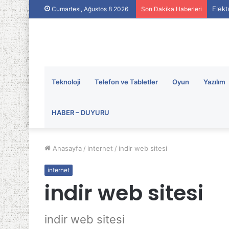
Elekt
Cumartesi, Ağustos 8 2026
Son Dakika Haberleri
Teknoloji
Telefon ve Tabletler
Oyun
Yazılım
HABER – DUYURU
Anasayfa
/
internet
/
indir web sitesi
internet
indir web sitesi
indir web sitesi