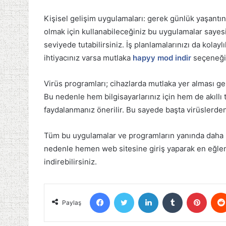
Kişisel gelişim uygulamaları: gerek günlük yaşantın
olmak için kullanabileceğiniz bu uygulamalar sa
seviyede tutabilirsiniz. İş planlamalarınızı da kolayl
ihtiyacınız varsa mutlaka
hapyy mod indir
seçeneğini
Virüs programları; cihazlarda mutlaka yer alması g
Bu nedenle hem bilgisayarlarınız için hem de akıllı 
faydalanmanız önerilir. Bu sayede başta virüslerden v
Tüm bu uygulamalar ve programların yanında daha 
nedenle hemen web sitesine giriş yaparak en eğlenc
indirebilirsiniz.
Facebook
Twitter
LinkedIn
Tumblr
Pinter
Paylaş