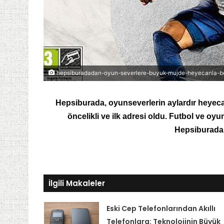
hepsiburadadan-oyun-severlere-buyuk-mujde-heyecanla-bekl
Hepsiburada, oyunseverlerin aylardır heyeca
öncelikli ve ilk adresi oldu. Futbol ve oyu
Hepsiburada’
İlgili Makaleler
Eski Cep Telefonlarından Akıllı
Telefonlara: Teknolojinin Büyük