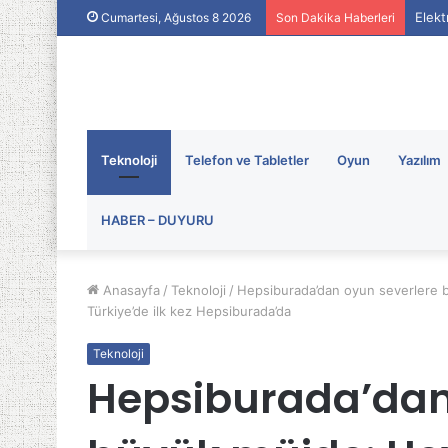
Elekt
Cumartesi, Ağustos 8 2026
Son Dakika Haberleri
Teknoloji
Telefon ve Tabletler
Oyun
Yazılım
HABER – DUYURU
Anasayfa
/
Teknoloji
/
Hepsiburada’dan oyun severlere 
Türkiye’de ilk kez Hepsiburada’da
Teknoloji
Hepsiburada’dan