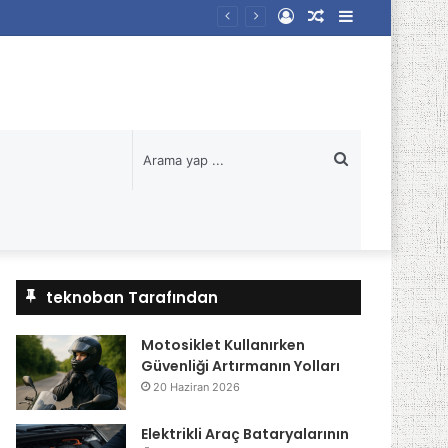
Kayıt
Rastgele
Kenar
Ol
Makale
Bölmesi
Arama
yap
...
teknoban Tarafından
Motosiklet Kullanırken
Güvenliği Artırmanın Yolları
20 Haziran 2026
Elektrikli Araç Bataryalarının