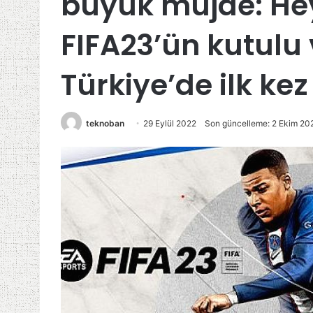
büyük müjde: He
FIFA23’ün kutulu
Türkiye’de ilk k
teknoban
29 Eylül 2022
Son güncelleme: 2 Ekim 20