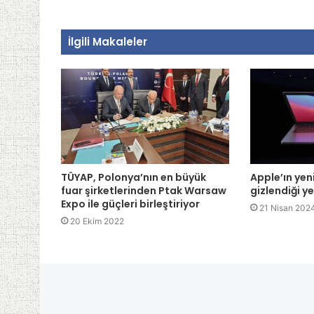
İlgili Makaleler
TÜYAP, Polonya’nın en büyük
Apple’ın ye
fuar şirketlerinden Ptak Warsaw
gizlendiği y
Expo ile güçleri birleştiriyor
21 Nisan 202
20 Ekim 2022