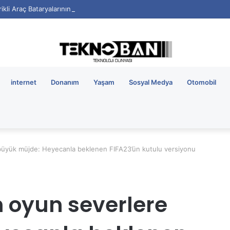
rikli Araç Bataryalarının Ömrü Nasıl Uzatılır?
internet
Donanım
Yaşam
Sosyal Medya
Otomobil
büyük müjde: Heyecanla beklenen FIFA23’ün kutulu versiyonu
 oyun severlere