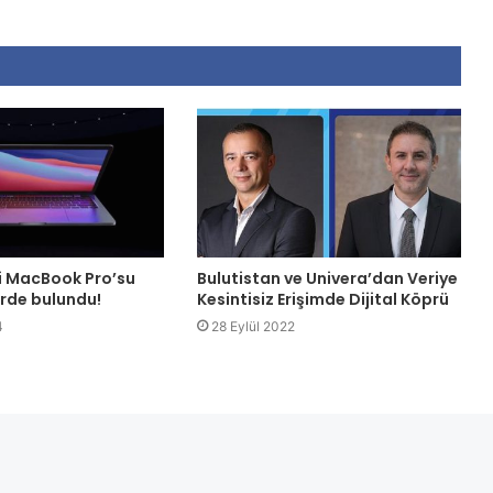
ni MacBook Pro’su
Bulutistan ve Univera’dan Veriye
erde bulundu!
Kesintisiz Erişimde Dijital Köprü
4
28 Eylül 2022