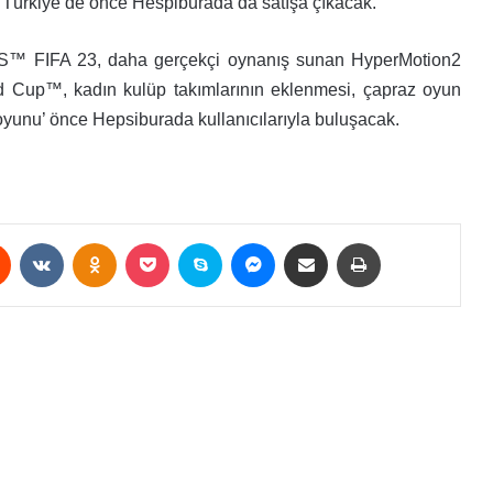
e Türkiye’de önce Hespiburada’da satışa çıkacak.
S™ FIFA 23, daha gerçekçi oynanış sunan HyperMotion2
ld Cup™, kadın kulüp takımlarının eklenmesi, çapraz oyun
i oyunu’ önce Hepsiburada kullanıcılarıyla buluşacak.
est
Reddit
VKontakte
Odnoklassniki
Pocket
Skype
Messenger
E-Posta ile paylaş
Yazdır