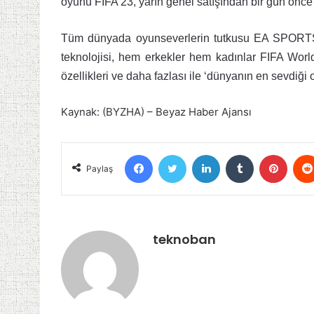
oyunu FIFA 23, yarın genel satışından bir gün önc
Tüm dünyada oyunseverlerin tutkusu EA SPORT
teknolojisi, hem erkekler hem kadınlar FIFA Wor
özellikleri ve daha fazlası ile ‘dünyanın en sevdiğ
Kaynak: (BYZHA) – Beyaz Haber Ajansı
Facebook
Twitter
LinkedIn
Tumblr
Pinter
Paylaş
teknoban