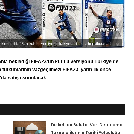
enen-fifa23un-kutulu-versiyonu-turkiyede-ilk-kez-hepsiburadada.jpg
nla beklediği FIFA23’ün kutulu versiyonu Türkiye’de
n tutkunlarının vazgeçilmezi FIFA23, yarın ilk önce
da satışa sunulacak.
Disketten Buluta: Veri Depolama
Teknolojilerinin Tarihi Yolculuğu