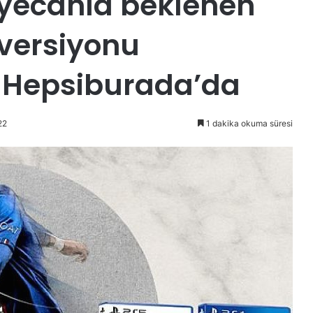
yecanla beklenen
 versiyonu
ez Hepsiburada’da
22
1 dakika okuma süresi