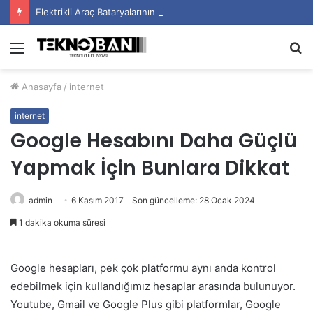
Elektrikli Araç Bataryalarının Ömrü Nasıl Uzatılır?
Menü
A
y
Anasayfa
/
internet
...
internet
Google Hesabını Daha Güçlü
Yapmak İçin Bunlara Dikkat
admin
6 Kasım 2017
Son güncelleme: 28 Ocak 2024
1 dakika okuma süresi
Google hesapları, pek çok platformu aynı anda kontrol
edebilmek için kullandığımız hesaplar arasında bulunuyor.
Youtube, Gmail ve Google Plus gibi platformlar, Google