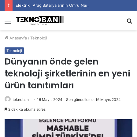
Elektrikli Araç Bataryalarının Ömrü Nasıl Uzatılır?
Menü
A
y
Anasayfa
/
Teknoloji
...
Teknoloji
Dünyanın önde gelen
teknoloji şirketlerinin en yeni
ürün tanıtımları
teknoban
16 Mayıs 2024
Son güncelleme: 16 Mayıs 2024
2 dakika okuma süresi