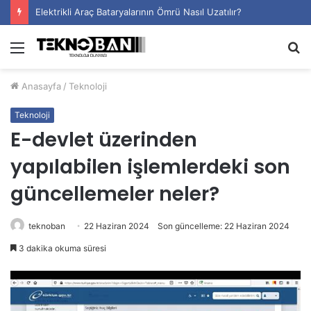
Elektrikli Araç Bataryalarının Ömrü Nasıl Uzatılır?
Menü
A
y
Anasayfa
/
Teknoloji
...
Teknoloji
E-devlet üzerinden
yapılabilen işlemlerdeki son
güncellemeler neler?
teknoban
22 Haziran 2024
Son güncelleme: 22 Haziran 2024
3 dakika okuma süresi