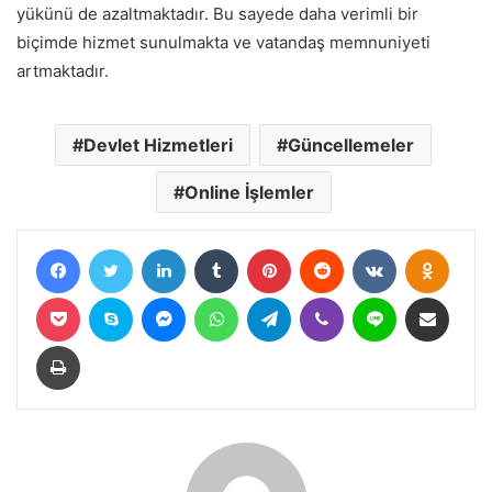
yükünü de azaltmaktadır. Bu sayede daha verimli bir
biçimde hizmet sunulmakta ve vatandaş memnuniyeti
artmaktadır.
Devlet Hizmetleri
Güncellemeler
Online İşlemler
Facebook
Twitter
LinkedIn
Tumblr
Pinterest
Reddit
VKontakte
Odnokl
Pocket
Skype
Messenger
WhatsApp
Telegram
Viber
Line
E-Posta ile paylaş
Yazdır