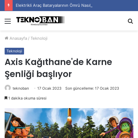
Elektrikli Araç Bataryalarının Ömrü Nasıl Uzatılır?
Menü
A
y
Anasayfa
/
Teknoloji
...
Teknoloji
Axis Kağıthane'de Karne
Şenliği başlıyor
teknoban
17 Ocak 2023
Son güncelleme: 17 Ocak 2023
1 dakika okuma süresi