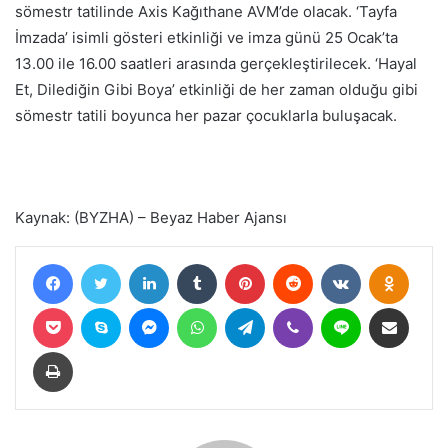
sömestr tatilinde Axis Kağıthane AVM’de olacak. ‘Tayfa
İmzada’ isimli gösteri etkinliği ve imza günü 25 Ocak’ta
13.00 ile 16.00 saatleri arasında gerçekleştirilecek. ‘Hayal
Et, Dilediğin Gibi Boya’ etkinliği de her zaman olduğu gibi
sömestr tatili boyunca her pazar çocuklarla buluşacak.
Kaynak: (BYZHA) – Beyaz Haber Ajansı
Facebook
Twitter
LinkedIn
Tumblr
Pinterest
Reddit
VKontakte
Odnokl
Pocket
Skype
Messenger
WhatsApp
Telegram
Viber
Line
E-Posta ile paylaş
Yazdır