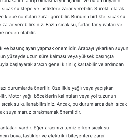
u tabakanın tahrip olmasına yol açabilir ve bu da boyanın
sıcak su klepe ve lastiklere zarar verebilir. Sürekli olarak
 ve klepe contaları zarar görebilir. Bununla birlikte, sıcak su
zarar verebilirsiniz. Fazla sıcak su, farlar, far yuvaları ve
ne neden olabilir.
ık ve basınç ayarı yapmak önemlidir. Arabayı yıkarken suyun
suyun yüzeyde uzun süre kalması veya yüksek basınçta
yla başlayarak aracın genel kirini çıkartabilir ve ardından
azı durumlarda önerilir. Özellikle yağlı veya yapışkan
ilir. Motor yağı, böceklerin kalıntıları veya yol tuzunun
n sıcak su kullanabilirsiniz. Ancak, bu durumlarda dahi sıcak
sıcak suya maruz bırakmamak önemlidir.
ntajları vardır. Eğer aracınızı temizlerken sıcak su
ın boya, lastikler ve elektrikli bileşenlere zarar