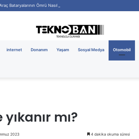
i Araç Bataryalarının Ömrü Nasıl Uzatılır?
internet
Donanım
Yaşam
Sosyal Medya
Otomobil
e yıkanır mı?
emmuz 2023
4 dakika okuma süresi