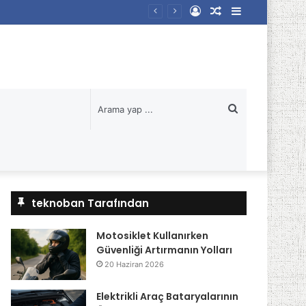
Kayıt
Rastgele
Kenar
Ol
Makale
Bölmesi
Arama
yap
...
teknoban Tarafından
Motosiklet Kullanırken
Güvenliği Artırmanın Yolları
20 Haziran 2026
Elektrikli Araç Bataryalarının