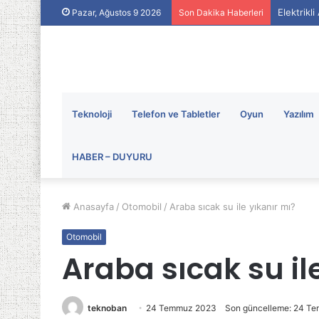
Elektrikl
Pazar, Ağustos 9 2026
Son Dakika Haberleri
Teknoloji
Telefon ve Tabletler
Oyun
Yazılım
HABER – DUYURU
Anasayfa
/
Otomobil
/
Araba sıcak su ile yıkanır mı?
Otomobil
Araba sıcak su il
teknoban
24 Temmuz 2023
Son güncelleme: 24 T