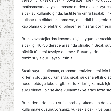
verebilir. Yüksek sıcaklık, boya üzerindeki koruyuc
matlaşmasına veya solmasına neden olabilir. Ayrıca, 
sıcak su kullanıldığında, lastiklerin ömrü kısalabilir
kullanırken dikkatli olunmazsa, elektrikli bileşenlere 
kablolama gibi elektrikli bileşenlerin zarar görmesi
Bu dezavantajlardan kaçınmak için uygun bir sıcakl
sıcaklığı 40-50 derece arasında olmalıdır. Sıcak 
püskürtülmesi tavsiye edilmez. Bunun yerine, ılık su
temiz suyla durulayabilirsiniz.
Sıcak suyun kullanımı, arabanın temizlenmesi için b
kirlerin olduğu durumlarda, sıcak su daha etkili olab
neden olduğu lekeler gibi zorlu kirleri çıkarmak içi
suyu dikkatli bir şekilde kullanmak ve aracı fazla 
Bu nedenlerle, sıcak su ile arabayı yıkamanın dezava
kullanmayı düşünüyorsanız, yüksek sıcaklık ve basınc