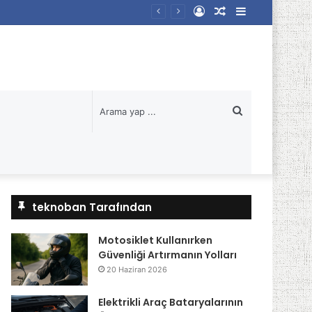
Kayıt
Rastgele
Kenar
Ol
Makale
Bölmesi
Arama
yap
...
teknoban Tarafından
Motosiklet Kullanırken
Güvenliği Artırmanın Yolları
20 Haziran 2026
Elektrikli Araç Bataryalarının