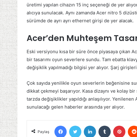
üretimi yapılan cihazın 15 inç seçeneği de yer alıy
alıcıya sunulacak. Aynı zamanda Acer nitro 5 dizüstü 
sürümde de ayrı ayrı ethernet girişi de yer alacak.
Acer’den Muhteşem Tasa
Eski versiyonu kısa bir süre önce piyasaya çıkan A
bir tasarımı oyun severlere sundu. Tam ebatta klavy
değişiklik yapılmadığı bilgisi yer alıyor. Şarj girişl
Çok sayıda yenilikle oyun severlerin beğenisine sun
dikkat çekmeyi başarıyor. Kasa dizaynı ve kolay bir
tarzda değişiklikler yapıldığı anlaşılıyor. Yenilenen
sunulacağı gelen haberler arasında yer alıyor.
Facebook
Twitter
LinkedIn
Tumblr
Pinter
Paylaş