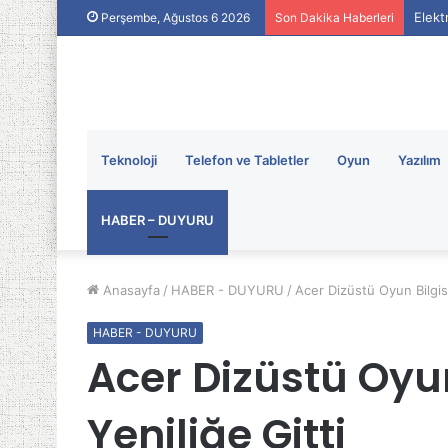
Elekt
Perşembe, Ağustos 6 2026
Son Dakika Haberleri
Teknoloji
Telefon ve Tabletler
Oyun
Yazılım
HABER – DUYURU
Anasayfa
/
HABER - DUYURU
/
Acer Dizüstü Oyun Bilgis
HABER - DUYURU
Acer Dizüstü Oyu
Yeniliğe Gitti