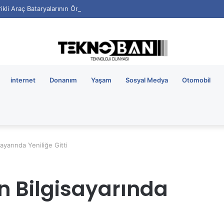
rikli Araç Bataryalarının Ömrü Nasıl Uzatılır?
internet
Donanım
Yaşam
Sosyal Medya
Otomobil
ayarında Yeniliğe Gitti
n Bilgisayarında