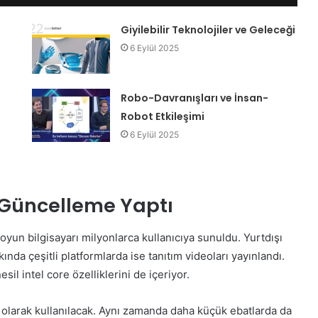
Giyilebilir Teknolojiler ve Geleceği
6 Eylül 2025
i
Robo-Davranışları ve İnsan-
Robot Etkileşimi
6 Eylül 2025
 Güncelleme Yaptı
yun bilgisayarı milyonlarca kullanıcıya sunuldu. Yurtdışı
kında çeşitli platformlarda ise tanıtım videoları yayınlandı.
il intel core özelliklerini de içeriyor.
ü olarak kullanılacak. Aynı zamanda daha küçük ebatlarda da