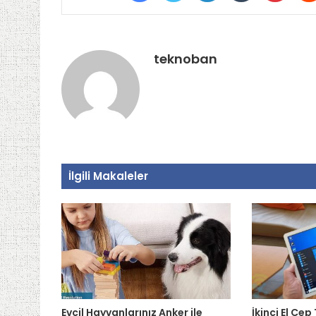
teknoban
İlgili Makaleler
Evcil Hayvanlarınız Anker ile
İkinci El Cep