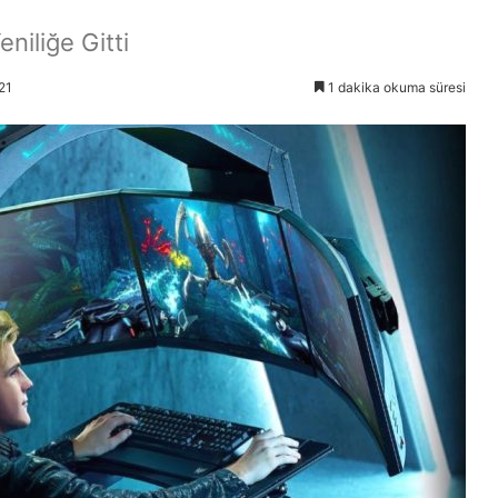
niliğe Gitti
21
1 dakika okuma süresi