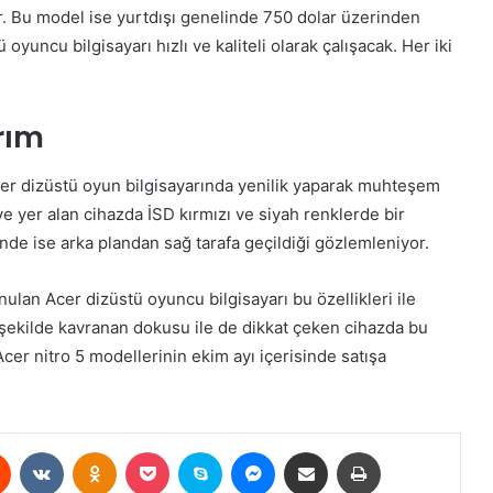
or. Bu model ise yurtdışı genelinde 750 dolar üzerinden
oyuncu bilgisayarı hızlı ve kaliteli olarak çalışacak. Her iki
rım
cer dizüstü oyun bilgisayarında yenilik yaparak muhteşem
e yer alan cihazda İSD kırmızı ve siyah renklerde bir
erinde ise arka plandan sağ tarafa geçildiği gözlemleniyor.
ulan Acer dizüstü oyuncu bilgisayarı bu özellikleri ile
 şekilde kavranan dokusu ile de dikkat çeken cihazda bu
 Acer nitro 5 modellerinin ekim ayı içerisinde satışa
est
Reddit
VKontakte
Odnoklassniki
Pocket
Skype
Messenger
E-Posta ile paylaş
Yazdır