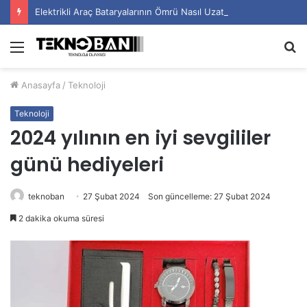
Elektrikli Araç Bataryalarının Ömrü Nasıl Uzatılır?
Menü
A
y
Anasayfa
/
Teknoloji
...
Teknoloji
2024 yılının en iyi sevgililer
günü hediyeleri
teknoban
27 Şubat 2024
Son güncelleme: 27 Şubat 2024
2 dakika okuma süresi