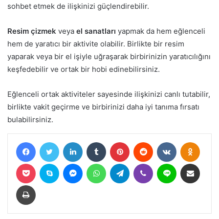
sohbet etmek de ilişkinizi güçlendirebilir.
Resim çizmek
veya
el sanatları
yapmak da hem eğlenceli
hem de yaratıcı bir aktivite olabilir. Birlikte bir resim
yaparak veya bir el işiyle uğraşarak birbirinizin yaratıcılığını
keşfedebilir ve ortak bir hobi edinebilirsiniz.
Eğlenceli ortak aktiviteler sayesinde ilişkinizi canlı tutabilir,
birlikte vakit geçirme ve birbirinizi daha iyi tanıma fırsatı
bulabilirsiniz.
Facebook
Twitter
LinkedIn
Tumblr
Pinterest
Reddit
VKontakte
Odnokl
Pocket
Skype
Messenger
WhatsApp
Telegram
Viber
Line
E-Posta ile paylaş
Yazdır