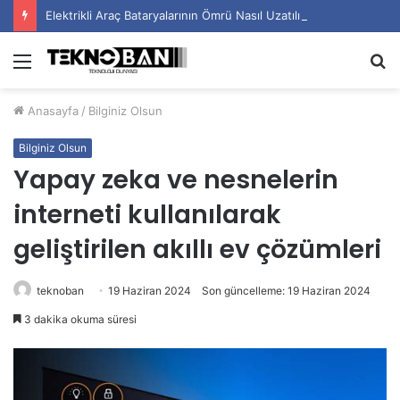
Elektrikli Araç Bataryalarının Ömrü Nasıl Uzatılır?
Menü
A
y
Anasayfa
/
Bilginiz Olsun
...
Bilginiz Olsun
Yapay zeka ve nesnelerin
interneti kullanılarak
geliştirilen akıllı ev çözümleri
teknoban
19 Haziran 2024
Son güncelleme: 19 Haziran 2024
3 dakika okuma süresi