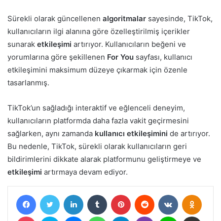
Sürekli olarak güncellenen
algoritmalar
sayesinde, TikTok,
kullanıcıların ilgi alanına göre özelleştirilmiş içerikler
sunarak
etkileşimi
artırıyor. Kullanıcıların beğeni ve
yorumlarına göre şekillenen
For You
sayfası, kullanıcı
etkileşimini maksimum düzeye çıkarmak için özenle
tasarlanmış.
TikTok’un sağladığı interaktif ve eğlenceli deneyim,
kullanıcıların platformda daha fazla vakit geçirmesini
sağlarken, aynı zamanda
kullanıcı etkileşimini
de artırıyor.
Bu nedenle, TikTok, sürekli olarak kullanıcıların geri
bildirimlerini dikkate alarak platformunu geliştirmeye ve
etkileşimi
artırmaya devam ediyor.
Facebook
Twitter
LinkedIn
Tumblr
Pinterest
Reddit
VKontakte
Odnokl
Pocket
Skype
Messenger
WhatsApp
Telegram
Viber
Line
E-Posta ile paylaş