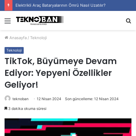
Elektrikli Araç Bataryalarının Ömrü Nasıl Uzatılır?
Menü
A
y
Anasayfa
/
Teknoloji
...
Teknoloji
TikTok, Büyümeye Devam
Ediyor: Yepyeni Özellikler
Geliyor!
teknoban
12 Nisan 2024
Son güncelleme: 12 Nisan 2024
3 dakika okuma süresi