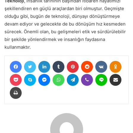
Teknoloji
, insanlık tarihinin başından itibaren hayatımızı
şekillendiren en güçlü araçlardan biri olmuştur. Geçmişte
olduğu gibi, bugün de teknoloji, dünyayı dönüştürmeye
devam ediyor ve gelecekte de bu dönüşüm hız kesmeden
sürecek. Önemli olan, bu gelişmeleri etik ve sürdürülebilir
bir şekilde yönlendirmek ve insanlığın faydasına
kullanmaktır.
Facebook
Twitter
LinkedIn
Tumblr
Pinterest
Reddit
VKontakte
Odnokl
Pocket
Skype
Messenger
WhatsApp
Telegram
Viber
Line
E-Posta ile paylaş
Yazdır