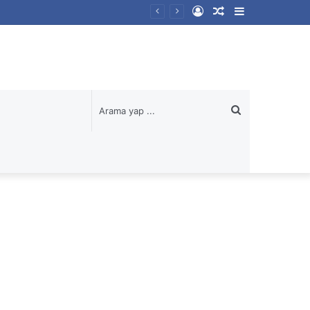
Kayıt
Rastgele
Kenar
Ol
Makale
Bölmesi
Arama
yap
...