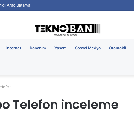
rikli Araç Bataryalarının Ömrü Nasıl Uzatılır?
internet
Donanım
Yaşam
Sosyal Medya
Otomobil
Telefon
po Telefon inceleme