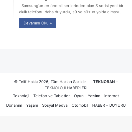
Samsung’un en önemli serilerinden olan S serisi yeni bir
akıllı telefonu daha duyurdu, s9 ve s9+ ın yolda olması…
Devamını Oku »
© Telif Hakkı 2026, Tüm Hakları Saklıdır |
TEKNOBAN
-
TEKNOLOJİ HABERLERİ
Teknoloji
Telefon ve Tabletler
Oyun
Yazılım
internet
Donanım
Yaşam
Sosyal Medya
Otomobil
HABER – DUYURU