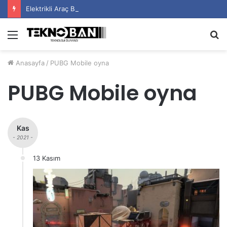
Elektrikli Araç Bataryalarının Ömrü Nasıl Uzatılır?
Menü
A
y
Anasayfa
/
PUBG Mobile oyna
...
PUBG Mobile oyna
Kas
- 2021 -
13 Kasım