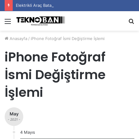
Elektrikli Araç Bataryalarının Ömrü Nasıl Uzatılır?
Menü
A
y
Anasayfa
/
iPhone Fotoğraf İsmi Değiştirme İşlemi
...
iPhone Fotoğraf
İsmi Değiştirme
İşlemi
May
- 2021 -
4 Mayıs