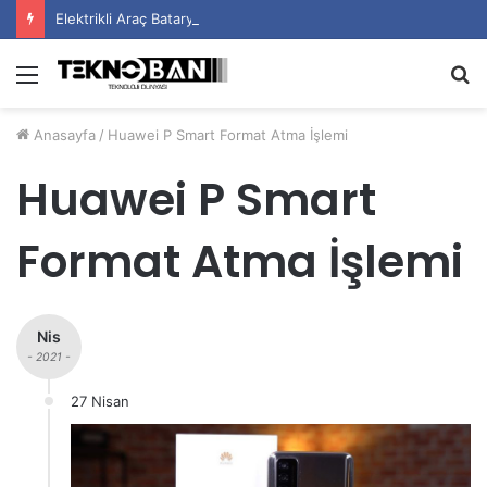
Elektrikli Araç Bataryalarının Ömrü Nasıl Uzatılır?
Menü
A
y
Anasayfa
/
Huawei P Smart Format Atma İşlemi
...
Huawei P Smart
Format Atma İşlemi
Nis
- 2021 -
27 Nisan