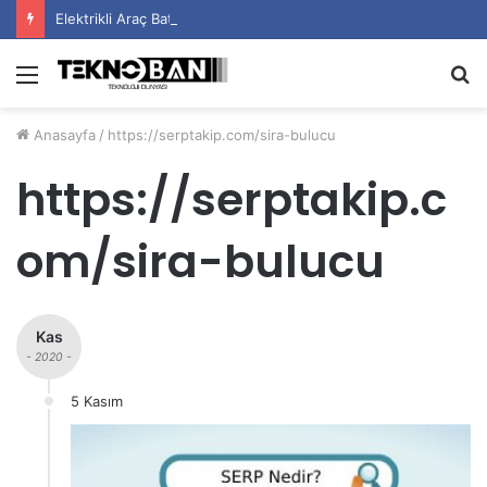
Elektrikli Araç Bataryalarının Ömrü Nasıl Uzatılır?
Menü
A
y
Anasayfa
/
https://serptakip.com/sira-bulucu
...
https://serptakip.c
om/sira-bulucu
Kas
- 2020 -
5 Kasım