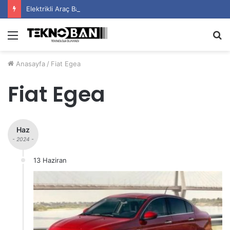
Elektrikli Araç Bataryalarının Ömrü Nasıl Uzatılır?
Menü
A
y
Anasayfa
/
Fiat Egea
...
Fiat Egea
Haz
- 2024 -
13 Haziran