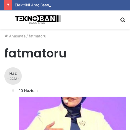
Elektrikli Araç Bataryalarının Ömrü Nasıl Uzatılır?
Menü
A
y
Anasayfa
/
fatmatoru
...
fatmatoru
Haz
- 2022 -
10 Haziran