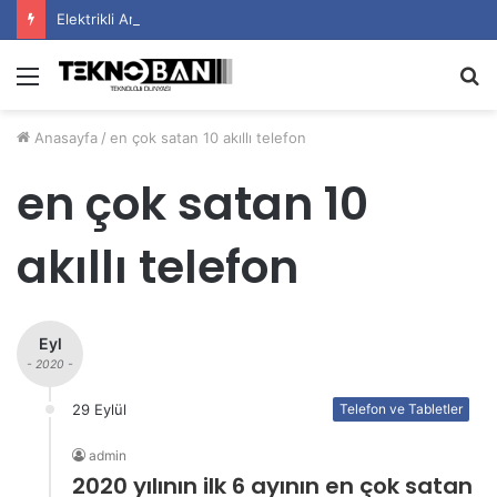
Elektrikli Araç Bataryalarının Ömrü Nasıl Uzatılır?
Menü
A
y
Anasayfa
/
en çok satan 10 akıllı telefon
...
en çok satan 10
akıllı telefon
Eyl
- 2020 -
29 Eylül
Telefon ve Tabletler
admin
2020 yılının ilk 6 ayının en çok satan