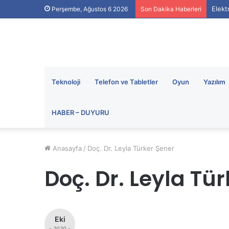
Elekt
Perşembe, Ağustos 6 2026
Son Dakika Haberleri
Teknoloji
Telefon ve Tabletler
Oyun
Yazılım
HABER – DUYURU
Anasayfa
/
Doç. Dr. Leyla Türker Şener
Doç. Dr. Leyla Tü
Eki
- 2020 -