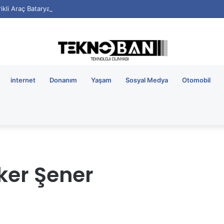
rikli Araç Bataryalarının Ömrü Nasıl Uzatılır?
internet
Donanım
Yaşam
Sosyal Medya
Otomobil
rker Şener