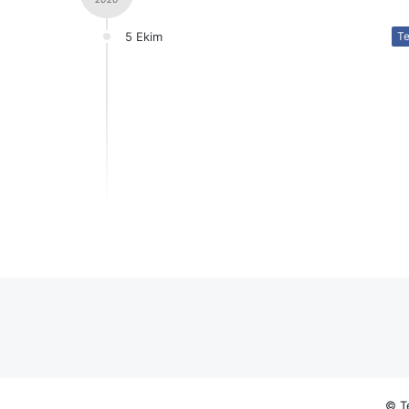
5 Ekim
Te
© Te