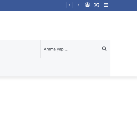
Kayıt
Rastgele
Kenar
Ol
Makale
Bölmesi
Arama
yap
...