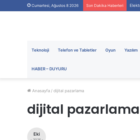
Elekt
Cumartesi, Ağustos 8 2026
Son Dakika Haberleri
Teknoloji
Telefon ve Tabletler
Oyun
Yazılım
HABER – DUYURU
Anasayfa
/
dijital pazarlama
dijital pazarlama
Eki
- 2025 -