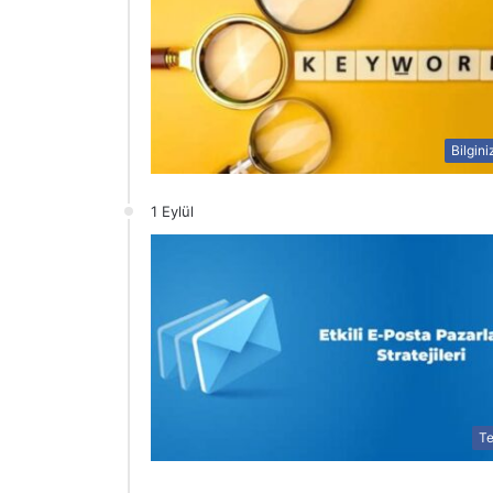
Bilgini
1 Eylül
Te