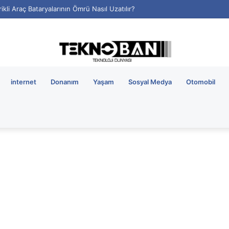
rikli Araç Bataryalarının Ömrü Nasıl Uzatılır?
internet
Donanım
Yaşam
Sosyal Medya
Otomobil